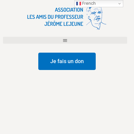
French
Je fais un don