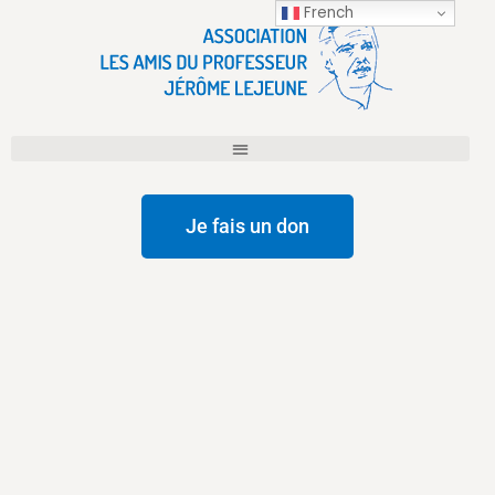
French
Je fais un don