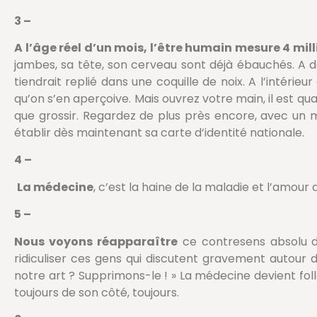
3 –
A l’âge réel d’un mois, l’être humain mesure 4 mil
jambes, sa tête, son cerveau sont déjà ébauchés. A de
tiendrait replié dans une coquille de noix. A l’intérieu
qu’on s’en aperçoive. Mais ouvrez votre main, il est qu
que grossir. Regardez de plus près encore, avec un mi
établir dès maintenant sa carte d’identité nationale.
4 –
La médecine
, c’est la haine de la maladie et l’amour
5 –
Nous voyons réapparaître
ce contresens absolu de
ridiculiser ces gens qui discutent gravement autour d’
notre art ? Supprimons-le ! » La médecine devient folle 
toujours de son côté, toujours.