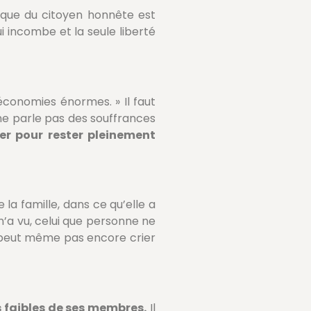
sèque du citoyen honnête est
lui incombe et la seule liberté
s économies énormes. » Il faut
 ne parle pas des souffrances
yer pour rester pleinement
re la famille, dans ce qu’elle a
 n’a vu, celui que personne ne
e peut même pas encore crier
s faibles de ses membres.
Il