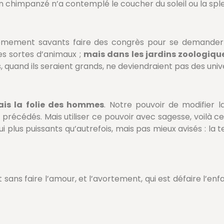
 chimpanzé n’a contemplé le coucher du soleil ou la splen
trêmement savants faire des congrès pour se demander 
des sortes d’animaux ;
mais dans les jardins zoologiqu
uand ils seraient grands, ne deviendraient pas des unive
ais la folie des hommes
. Notre pouvoir de modifier la
 précédés. Mais utiliser ce pouvoir avec sagesse, voilà 
plus puissants qu’autrefois, mais pas mieux avisés : la t
ant sans faire l’amour, et l’avortement, qui est défaire l’e