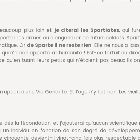
beaucoup plus loin et
je citerai les Spartiates
, qui fu
porter les armes ou d’engendrer de futurs soldats. Spart
matique. Or
de Sparte il ne reste rien
. Elle ne nous a lais
qui n’a rien apporté à l’humanité ! Est-ce fortuit ou dire
e qu’en tuant leurs petits qui n’étaient pas beaux ils on
erruption d’une Vie Gênante. Et l’âge n’y fait rien. Les vie
dès la fécondation, et j’ajouterai qu’aucun scientifique
t à un individu en fonction de son degré de développe
e cinquante, devient-il vingt-cinq fois plus respectable