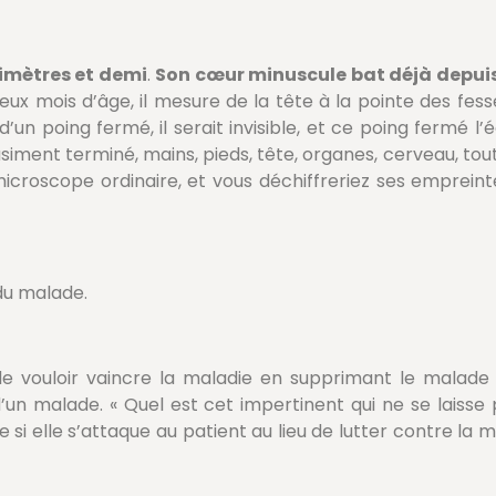
limètres et demi
.
Son cœur minuscule bat déjà depui
ux mois d’âge, il mesure de la tête à la pointe des fess
r d’un poing fermé, il serait invisible, et ce poing fermé
asiment terminé, mains, pieds, tête, organes, cerveau, tou
croscope ordinaire, et vous déchiffreriez ses empreintes
 du malade.
 vouloir vaincre la maladie en supprimant le malade ! 
un malade. « Quel est cet impertinent qui ne se laisse p
si elle s’attaque au patient au lieu de lutter contre la mal