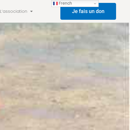
French
Je fais un don
L’association