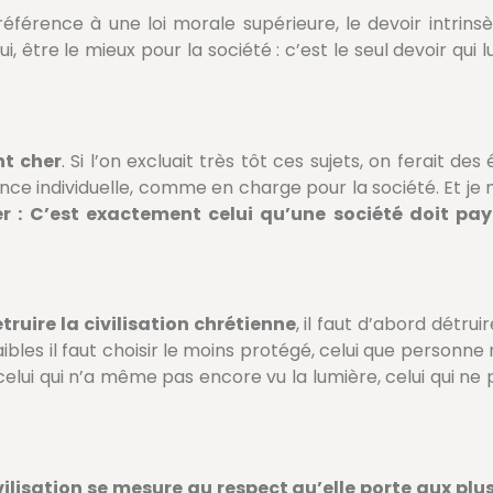
 référence à une loi morale supérieure, le devoir intrin
lui, être le mieux pour la société : c’est le seul devoir qui 
nt cher
. Si l’on excluait très tôt ces sujets, on ferait de
nce individuelle, comme en charge pour la société. Et je
er : C’est exactement celui qu’une société doit pa
truire la civilisation chrétienne
, il faut d’abord détrui
faibles il faut choisir le moins protégé, celui que personne
celui qui n’a même pas encore vu la lumière, celui qui n
vilisation se mesure au respect qu’elle porte aux plu