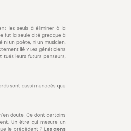
rent les seuls à éliminer à la
e fut la seule cité grecque à
sé ni un poète, ni un musicien,
ctement lié ? Les généticiens
t tués leurs futurs penseurs,
illards sont aussi menacés que
 n’en doute. Ce dont certains
ment. Un être qui mesure un
 que le précédent ?
Les gens