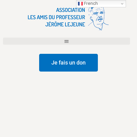
French
Je fais un don