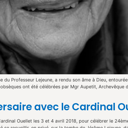
e du Professeur Lejeune, a rendu son âme à Dieu, entourée de
bsèques ont été célébrées par Mgr Aupetit, Archevêque de P
rsaire avec le Cardinal Ou
Cardinal Ouellet les 3 et 4 avril 2018, pour célébrer le 24è
llé se recueillir, en privé, sur la tombe de Jérôme Lejeune, d