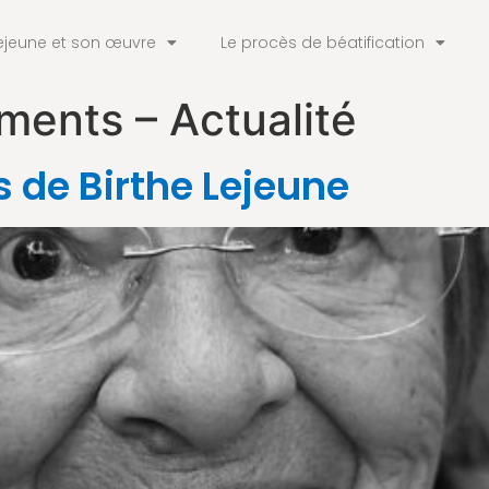
ejeune et son œuvre
Le procès de béatification
ents – Actualité
s de Birthe Lejeune