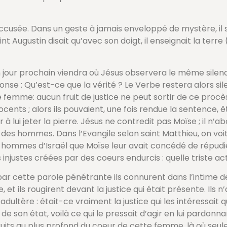
’accusée. Dans un geste à jamais enveloppé de mystère, il 
nt Augustin disait qu’avec son doigt, il enseignait la terre
 jour prochain viendra où Jésus observera le même silence
nse : Qu’est-ce que la vérité ? Le Verbe restera alors sil
emme: aucun fruit de justice ne peut sortir de ce procès c
nts ; alors ils pouvaient, une fois rendue la sentence, êt
 lui jeter la pierre. Jésus ne contredit pas Moïse ; il n’aboli
des hommes. Dans l’Evangile selon saint Matthieu, on voit
des hommes d’Israël que Moïse leur avait concédé de rép
 injustes créées par des coeurs endurcis : quelle triste act
: par cette parole pénétrante ils connurent dans l’intime de
et ils rougirent devant la justice qui était présente. Ils n
ltère : était-ce vraiment la justice qui les intéressait qu
e son état, voilà ce qui le pressait d’agir en lui pardonnan
es fruits au plus profond du coeur de cette femme, là où seu