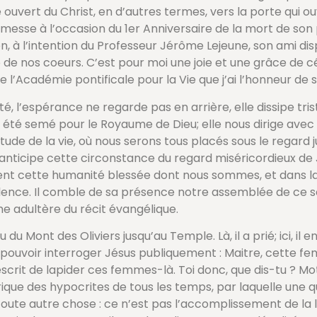
ouvert du Christ, en d’autres termes, vers la porte qui ou
sse à l’occasion du 1er Anniversaire de la mort de son 
 l’intention du Professeur Jérôme Lejeune, son ami dispa
 de nos coeurs. C’est pour moi une joie et une grâce de cé
 l’Académie pontificale pour la Vie que j’ai l’honneur de s
, l’espérance ne regarde pas en arrière, elle dissipe tris
a été semé pour le Royaume de Dieu; elle nous dirige avec 
de de la vie, où nous serons tous placés sous le regard j
r, anticipe cette circonstance du regard miséricordieux de 
urent cette humanité blessée dont nous sommes, et dans l
llence. Il comble de sa présence notre assemblée de ce so
me adultère du récit évangélique.
Mont des Oliviers jusqu’au Temple. Là, il a prié; ici, il en
nt pouvoir interroger Jésus publiquement : Maitre, cette f
rescrit de lapider ces femmes-là. Toi donc, que dis-tu ? Mo
rique des hypocrites de tous les temps, par laquelle une qu
ute autre chose : ce n’est pas l’accomplissement de la lo