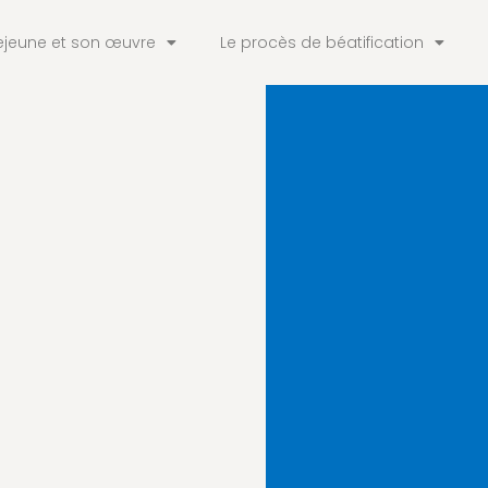
ejeune et son œuvre
Le procès de béatification