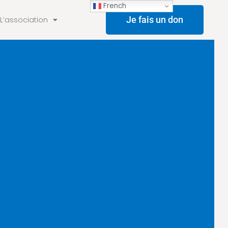
French
Je fais un don
L’association