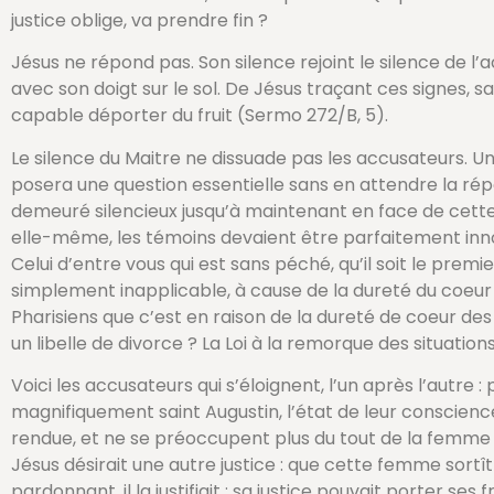
justice oblige, va prendre fin ?
Jésus ne répond pas. Son silence rejoint le silence de l
avec son doigt sur le sol. De Jésus traçant ces signes, sai
capable déporter du fruit (Sermo 272/B, 5).
Le silence du Maitre ne dissuade pas les accusateurs. Un
posera une question essentielle sans en attendre la répo
demeuré silencieux jusqu’à maintenant en face de cette f
elle-même, les témoins devaient être parfaitement innoce
Celui d’entre vous qui est sans péché, qu’il soit le premier à
simplement inapplicable, à cause de la dureté du coeur 
Pharisiens que c’est en raison de la dureté de coeur 
un libelle de divorce ? La Loi à la remorque des situations
Voici les accusateurs qui s’éloignent, l’un après l’autre 
magnifiquement saint Augustin, l’état de leur conscience, 
rendue, et ne se préoccupent plus du tout de la femme adu
Jésus désirait une autre justice : que cette femme sortît d
pardonnant, il la justifiait : sa justice pouvait porter s