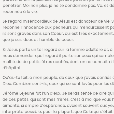
pénétrer. Moi non plus, je ne te condamne pas. Va, et déso
redonnée à la vie.
Le regard miséricordieux de Jésus est donateur de vie. S’il 
redonne l’innocence aux pécheurs qui n’endurcissent pas 
ils sont gravés dans son Coeur, qui est très exactement,
que je suis doux et humble de coeur.
Si Jésus porte un tel regard sur la femme adultère et, à
nous demander quel regard il porte sur ceux qui semblent
multitude de petits êtres cachés, dont on ne connaît ni l
d’hôpital.
Qu’as-tu fait, ô mon peuple, de ceux que j’avais confiés à
Dieu. Combien sont-ils, ceux qui se sont levés pour les d
Jérôme Lejeune fut l’un d’eux. Je serais tenté de dire qu’i
de ces petits, qui sont mes frères, c’est à moi que vous l
aimante, si emplie d’espérance, avaient souvent aux ye
interprète possible, pour la plupart, que Celui qui s’était fa