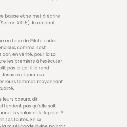
se baisse et se met à écrire
 (Sermo X111,5), la rendant
 en face de Pilate qui lui
encieux, comme il est
ar, en vérité, pour la Loi
re les premiers à l’exécuter.
t pas la Loi : il la rend
 Jésus expliquer aux
udier leurs femmes moyennant
ualité.
 leurs coeurs, dit
’attendent pas qu’elle soit
and ils voulaient la lapider ?
t ses fautes. En lui
le la miséricorde divine pouvait