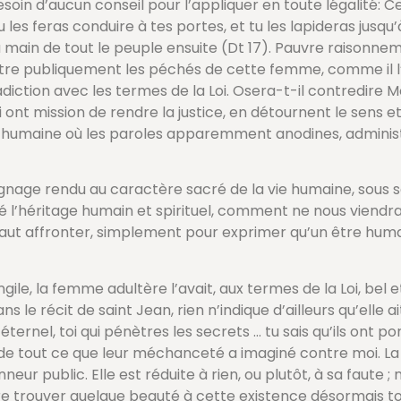
nt besoin d’aucun conseil pour l’appliquer en toute légalit
 les feras conduire à tes portes, et tu les lapideras jusqu
la main de tout le peuple ensuite (Dt 17). Pauvre raisonnem
ettre publiquement les péchés de cette femme, comme il l’
adiction avec les termes de la Loi. Osera-t-il contredire Mo
qui ont mission de rendre la justice, en détournent le sens e
ité humaine où les paroles apparemment anodines, administr
ignage rendu au caractère sacré de la vie humaine, sous 
’héritage humain et spirituel, comment ne nous viendraien
faut affronter, simplement pour exprimer qu’un être humain
le, la femme adultère l’avait, aux termes de la Loi, bel et
 le récit de saint Jean, rien n’indique d’ailleurs qu’elle
éternel, toi qui pénètres les secrets … tu sais qu’ils ont p
it de tout ce que leur méchanceté a imaginé contre moi. L
r public. Elle est réduite à rien, ou plutôt, à sa faute ; 
re trouver quelque beauté à cette existence désormais to