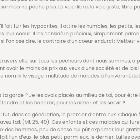
rmais ne pèche plus. La voici libre, la voici juste, libre p
fait fuir les hypocrites, il attire les humbles, les petits, 
leur coeur. Il les considère précieux, simplement parce q
 si l’on ose dire, le contraire d’un coeur endurci : Mette
 travers elle, sur tous les pécheurs dont nous sommes, à 
 avoir le moins de prix aux yeux d’une société et de lois 
e nom ni le visage, multitude de malades à l’univers réduit
 ta garde ? Je les avais placés au milieu de toi, pour être
éfendre et les honorer, pour les aimer et les servir ?
l fut, dans sa génération, le premier d’entre eux. Chaque fo
’avez fait (Mt 25, 40). Ces enfants et ces malades qui furen
ux des hommes, peu de chose qui pût exprimer leur grati
it l’un d’eux, le plus petit parmi eux, le dernier. Lui les avai