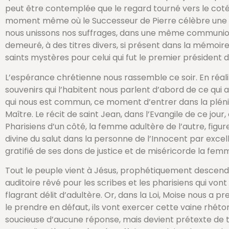
peut être contemplée que le regard tourné vers le coté 
moment même où le Successeur de Pierre célèbre une me
nous unissons nos suffrages, dans une même communion, à
demeuré, à des titres divers, si présent dans la mémoire
saints mystères pour celui qui fut le premier président de
L’espérance chrétienne nous rassemble ce soir. En réalité
souvenirs qui l’habitent nous parlent d’abord de ce qui 
qui nous est commun, ce moment d’entrer dans la plénitu
Maître. Le récit de saint Jean, dans l’Evangile de ce jou
Pharisiens d’un côté, la femme adultère de l’autre, fig
divine du salut dans la personne de l’Innocent par exce
gratifié de ses dons de justice et de miséricorde la fem
Tout le peuple vient à Jésus, prophétiquement descendu du 
auditoire rêvé pour les scribes et les pharisiens qui vo
flagrant délit d’adultère. Or, dans la Loi, Moise nous a p
le prendre en défaut, ils vont exercer cette vaine rhéto
soucieuse d’aucune réponse, mais devient prétexte de to