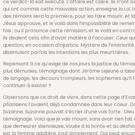
ce verdict-là soit exécuté. L’affaire est claire. Ils n’o
qui ont commis cette mauvaise action, enseigne la Loi, tu
des témoins sera la première, pour les faire mourir, et 
Jésus approuve, et le voilà dans l’impossibilité de rem
fois ; ou il prononce cette rémission, et le voilà en contr
ils disaient cela, afin d’avoir matière à l’accuser. Ceux 
question, en occasion d’injustice. Mystère de l’intérior
dissimulent parfois les intentions les plus meurtrières.
Repensant à ce qu’exige de nos jours la justice du témo
plus démunies, témoignage dont Jérôme Lejeune a laissé l
de langage, les discours trompeurs, les sophismes qu’il 
continuer à exister ?
Observons que ce droit de vivre, dans cette page d’Evangi
pharisiens l’avaient déjà condamnée dans leur coeur. Dans
Suzanne. Suzanne pouvait s’écrier d’une voix forte : Dieu 
témoignage. Voici que je vais mourir, sans avoir rien fa
que demeurer silencieuse, vouée à la honte et au déshonneu
est la femme adultère, tout simplement. Qui peut enco