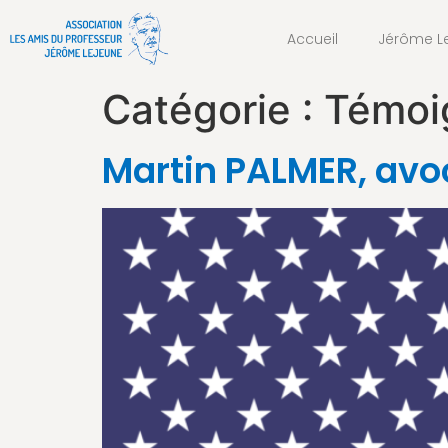
Accueil
Jérôme L
Catégorie :
Témoig
Martin PALMER, avo