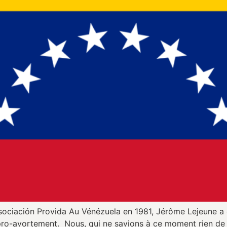
ociación Provida Au Vénézuela en 1981, Jérôme Lejeune a é
i pro-avortement. Nous, qui ne savions à ce moment rien de c