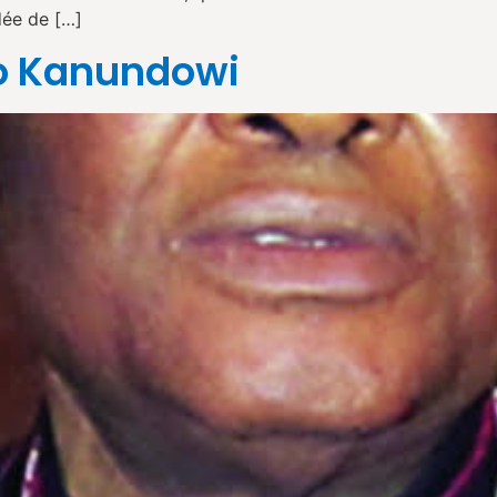
idée de […]
o Kanundowi