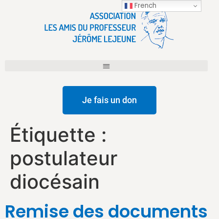
French
Je fais un don
Étiquette :
postulateur
diocésain
Remise des documents