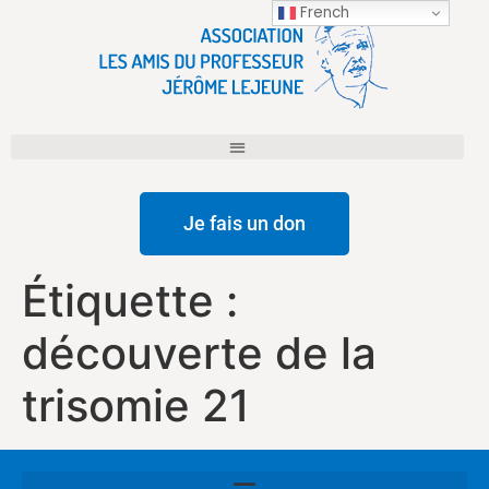
French
Je fais un don
Étiquette :
découverte de la
trisomie 21