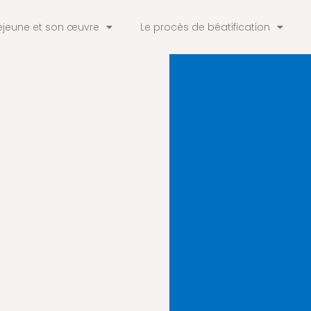
ejeune et son œuvre
Le procès de béatification